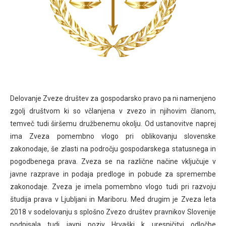
Delovanje Zveze društev za gospodarsko pravo pa ni namenjeno
zgolj društvom ki so včlanjena v zvezo in njihovim članom,
temveč tudi širšemu družbenemu okolju. Od ustanovitve naprej
ima Zveza pomembno vlogo pri oblikovanju slovenske
zakonodaje, še zlasti na področju gospodarskega statusnega in
pogodbenega prava. Zveza se na različne načine vključuje v
javne razprave in podaja predloge in pobude za spremembe
zakonodaje. Zveza je imela pomembno vlogo tudi pri razvoju
študija prava v Ljubljani in Mariboru. Med drugim je Zveza leta
2018 v sodelovanju s splošno Zvezo društev pravnikov Slovenije
podpisala tudi javni poziv Hrvaški k uresničitvi odločbe