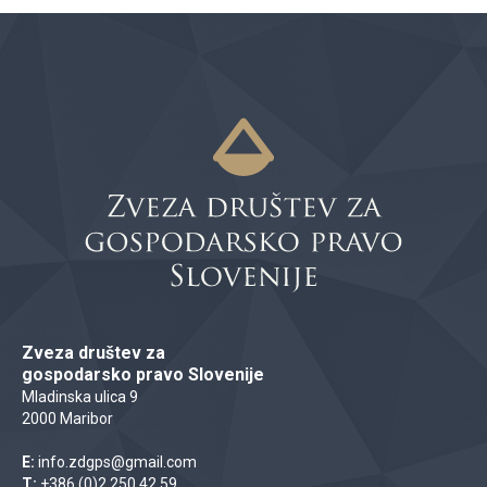
Zveza društev za
gospodarsko pravo Slovenije
Mladinska ulica 9
2000 Maribor
E:
info.zdgps@gmail.com
T:
+386 (0)2 250 42 59