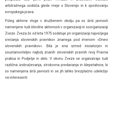
arbitražnega sodišča glede meje s Slovenijo in k spoštovanju
evropskega prava.
Poleg aktivne vloge v družbenem okolju pa so širši javnosti
namenjene tudi številne aktivnosti v organizaciji in soorganizaciji
Zveze. Zveza že od leta 1975 sodeluje pri organizaciji največjega
srečanja slovenskih pravnikov znanega pod imenom »Dnevi
slovenskih pravnikov«. Bila je ena izmed iniciatorjev in
soustanoviteljev najbolj znanih slovenskih pravnih revij Pravna
praksa in Podjetje in delo. V okviru Zveze se organizirajo tudi
različna izobraževanja, strokovna predavanja in klepetalnice, ki
so namenjena širši javnosti in se jih lahko brezplačno udeležijo
vsi interesenti.